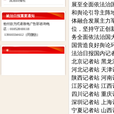
法治日报社
展至全面依法治
报社） 账号：
0200003509000184902 开户行：
和舆论引导主阵
法治日报重要通知
北京工商银行望京支行营业部 其
体融合发展主力
他付款方式请致电广告部咨询电
位，坚持守正创
话：01052869118
13910334612（同微信）
务全面依法治国
国营造良好舆论
法治日报国内记
北京记者站 黑
河北记者站 天
陕西记者站 河
江苏记者站 江
四川记者站 重
深圳记者站 上
宁夏记者站 山西