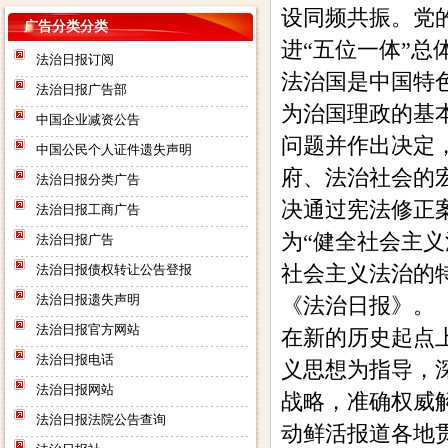
设同频共振。党
广告分类分类
进“五位一体”总
法治日报订阅
法治国是中国特
法治日报广告部
为治国理政的基
中国企业减资公告
问题并作出决定，
中国公民个人证件遗失声明
府、法治社会的宏
法治日报分类广告
决通过宪法修正
法治日报工商广告
为“健全社会主
法治日报广告
社会主义法治的
法治日报债权转让公告登报
法治日报遗失声明
《法治日报》。
法治日报官方网站
在新的历史起点
法治日报电话
义思想为指导，
法治日报网站
战略，准确权威
法治日报社：法治日报汇款账
法治日报法院公告查询
号：对公汇款：户名：法报文化
动鲜活报道各地
传媒（北京）有限公司（法治日